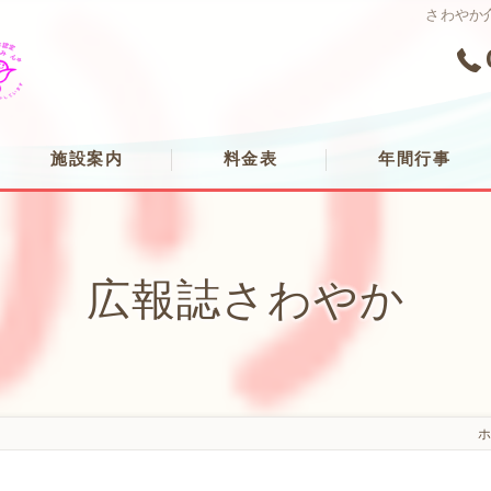
さわやか
施設案内
料金表
年間行事
老人保健施設さわやか荘
広報誌さわやか
ス 行動スローガン
介護老人福祉施設さわやかホーム
もん」
さわやか荘デイサービスセンター
さわやか荘通所リハビリテーションセンター
さわやか荘訪問介護ステーション
さわやか荘在宅介護支援センター